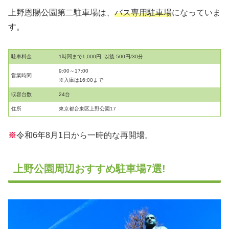
上野恩賜公園第二駐車場は、
バス専用駐車場
になっていま
す。
駐車料金
1時間まで1,000円, 以後 500円/30分
9:00～17:00
営業時間
※入庫は16:00まで
収容台数
24台
住所
東京都台東区上野公園17
※
令和6年8月1日から一時的な再開場。
上野公園周辺おすすめ駐車場7選!