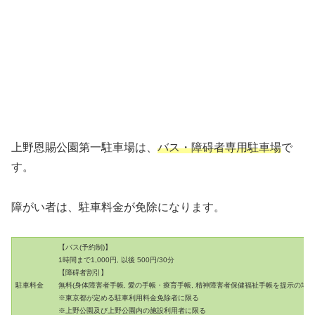
上野恩賜公園第一駐車場は、
バス・障碍者専用駐車場
で
す。
障がい者は、駐車料金が免除になります。
【バス(予約制)】
1時間まで1,000円, 以後 500円/30分
【障碍者割引】
駐車料金
無料(身体障害者手帳, 愛の手帳・療育手帳, 精神障害者保健福祉手帳を提示の場合
※東京都が定める駐車利用料金免除者に限る
※上野公園及び上野公園内の施設利用者に限る