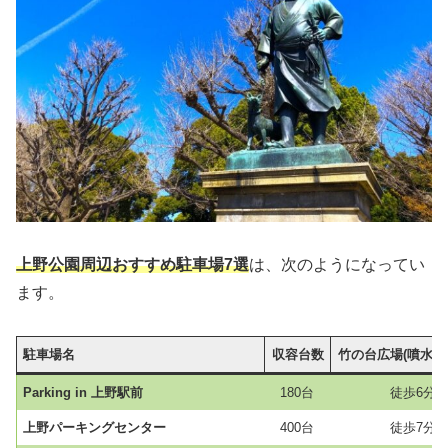
上野公園周辺おすすめ駐車場7選
は、次のようになってい
ます。
駐車場名
収容台数
竹の台広場(噴水広
Parking in 上野駅前
180台
徒歩6分
上野パーキングセンター
400台
徒歩7分