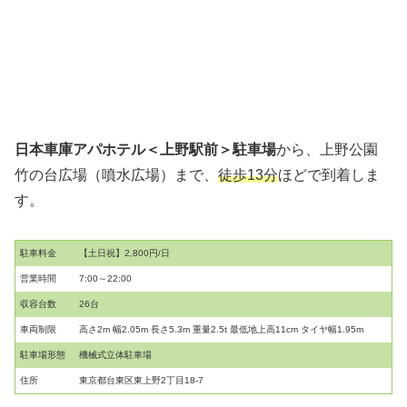
日本車庫アパホテル＜上野駅前＞駐車場
から、上野公園
竹の台広場（噴水広場）まで、
徒歩13分
ほどで到着しま
す。
駐車料金
【土日祝】2,800円/日
営業時間
7:00～22:00
収容台数
26台
車両制限
高さ2m 幅2.05m 長さ5.3m 重量2.5t 最低地上高11cm タイヤ幅1.95m
駐車場形態
機械式立体駐車場
住所
東京都台東区東上野2丁目18-7