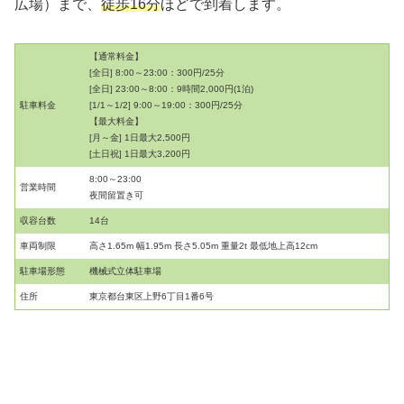
広場）まで、
徒歩16分
ほどで到着します。
【通常料金】
[全日] 8:00～23:00：300円/25分
[全日] 23:00～8:00：9時間2,000円(1泊)
駐車料金
[1/1～1/2] 9:00～19:00：300円/25分
【最大料金】
[月～金] 1日最大2,500円
[土日祝] 1日最大3,200円
8:00～23:00
営業時間
夜間留置き可
収容台数
14台
車両制限
高さ1.65m 幅1.95m 長さ5.05m 重量2t 最低地上高12cm
駐車場形態
機械式立体駐車場
住所
東京都台東区上野6丁目1番6号