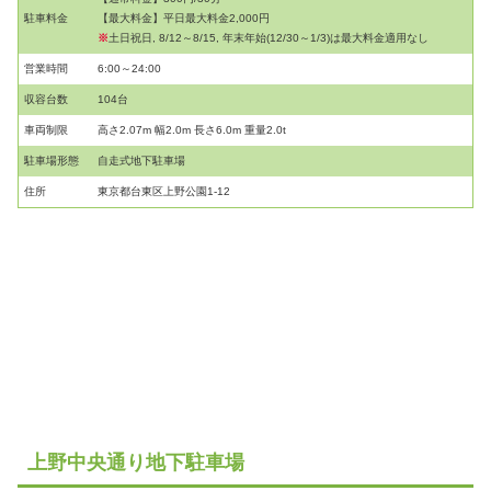
駐車料金
【最大料金】平日最大料金2,000円
※
土日祝日, 8/12～8/15, 年末年始(12/30～1/3)は最大料金適用なし
営業時間
6:00～24:00
収容台数
104台
車両制限
高さ2.07m 幅2.0m 長さ6.0m 重量2.0t
駐車場形態
自走式地下駐車場
住所
東京都台東区上野公園1-12
上野中央通り地下駐車場