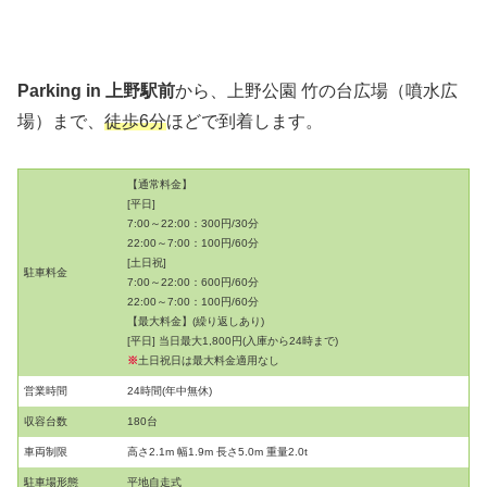
Parking in 上野駅前
から、上野公園 竹の台広場（噴水広
場）まで、
徒歩6分
ほどで到着します。
【通常料金】
[平日]
7:00～22:00：300円/30分
22:00～7:00：100円/60分
[土日祝]
駐車料金
7:00～22:00：600円/60分
22:00～7:00：100円/60分
【最大料金】(繰り返しあり)
[平日] 当日最大1,800円(入庫から24時まで)
※
土日祝日は最大料金適用なし
営業時間
24時間(年中無休)
収容台数
180台
車両制限
高さ2.1m 幅1.9m 長さ5.0m 重量2.0t
駐車場形態
平地自走式