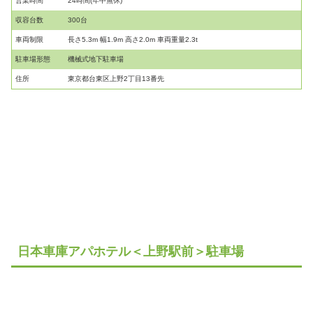
営業時間
24時間(年中無休)
収容台数
300台
車両制限
長さ5.3m 幅1.9m 高さ2.0m 車両重量2.3t
駐車場形態
機械式地下駐車場
住所
東京都台東区上野2丁目13番先
日本車庫アパホテル＜上野駅前＞駐車場