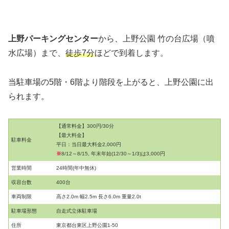
上野パーキングセンター
から、上野公園 竹の台広場（噴
水広場）まで、
徒歩7分
ほどで到着します。
当駐車場の5階・6階より階段を上がると、上野公園に出
られます。
【通常料金】300円/30分
【最大料金】
駐車料金
平日：当日最大料金2,000円
※
8/12～8/15, 年末年始(12/30～1/3)は3,000円
営業時間
24時間(年中無休)
収容台数
400台
車両制限
高さ2.0m 幅2.5m 長さ6.0m 重量2.0t
駐車場形態
自走式立体駐車場
住所
東京都台東区上野公園1-50