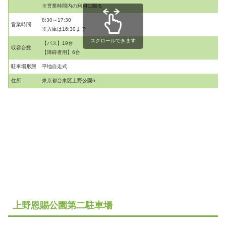
※営業時間内の利用に限る
8:30～17:30
営業時間
※入庫は16:30まで
スクロールできます
【バス】19台
収容台数
【障碍者用】6台
駐車場形態
平地自走式
住所
東京都台東区上野公園6
上野恩賜公園第二駐車場