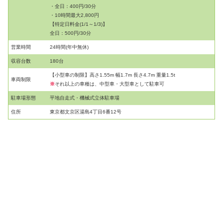
・全日：400円/30分
・10時間最大2,800円
【特定日料金(1/1～1/3)】
全日：500円/30分
営業時間
24時間(年中無休)
収容台数
180台
【小型車の制限】高さ1.55m 幅1.7m 長さ4.7m 重量1.5t
車両制限
※
それ以上の車種は、中型車・大型車として駐車可
駐車場形態
平地自走式・機械式立体駐車場
住所
東京都文京区湯島4丁目6番12号