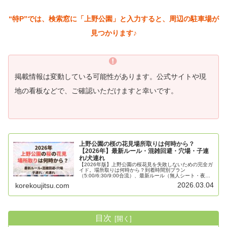
“特P”では、検索窓に「上野公園」と入力すると、周辺の駐車場が
見つかります♪
掲載情報は変動している可能性があります。公式サイトや現
地の看板などで、ご確認いただけますと幸いです。
上野公園の桜の花見場所取りは何時から？
【2026年】最新ルール・混雑回避・穴場・子連
れ/犬連れ
【2026年版】上野公園の桜花見を失敗しないための完全ガ
イド。場所取りは何時から？到着時間別プラン
（5:00/6:30/9:00合流）、最新ルール（無人シート・夜間
立入・犬連れマナー）、混雑回避の導線と入口別ルート、
2026.03.04
korekoujitsu.com
穴場スポット、子連れ・高齢者・ベビーカー向け安心設
備、持ち物チェックリストまでまとめました。
目次