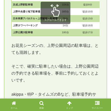
京成上野駅駐車場
104台
徒歩8分
上野中央通り地下駐車場
300台
徒歩10分
日本車庫アパホテル＜上野駅前＞駐車場
26台
徒歩13分
スクロールできます
上野タワーパーキング
14台
徒歩16分
上野公園大駐車場
180台
徒歩17分
お花見シーズンの、上野公園周辺の駐車場は、と
ても混雑します。
そこで、確実に駐車したい場合は、上野公園周辺
の予約できる駐車場を、事前に予約しておくとよ
いです。
akippa・特P・タイムズのBなど、駐車場予約サ
イトを利用すると、次のようなメリットがありま
す。
ホーム
検索
トップ
サイドバー