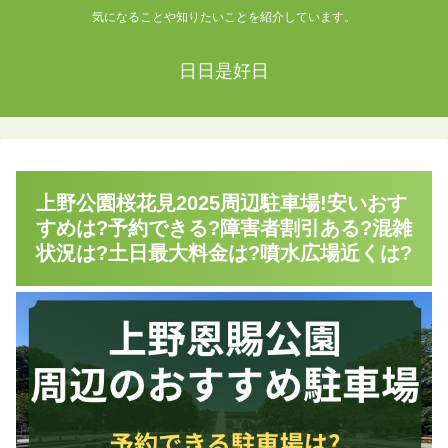
気になることや知りたいことを紹介しています。
日日是好日
上野公園桜花見2025周辺駐車場!安いおす
すめは?予約できる?障害者割引ある?混雑
状況は?土日最大料金は?噴水広場近くは?