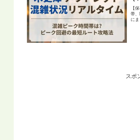
【保
帯、
にま
スポ